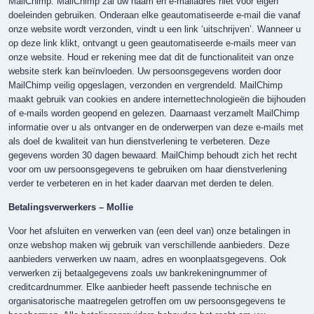
MailChimp. MailChimp zal uw naam en e-mailadres niet voor eigen
doeleinden gebruiken. Onderaan elke geautomatiseerde e-mail die vanaf
onze website wordt verzonden, vindt u een link ‘uitschrijven’. Wanneer u
op deze link klikt, ontvangt u geen geautomatiseerde e-mails meer van
onze website. Houd er rekening mee dat dit de functionaliteit van onze
website sterk kan beïnvloeden. Uw persoonsgegevens worden door
MailChimp veilig opgeslagen, verzonden en vergrendeld. MailChimp
maakt gebruik van cookies en andere internettechnologieën die bijhouden
of e-mails worden geopend en gelezen. Daarnaast verzamelt MailChimp
informatie over u als ontvanger en de onderwerpen van deze e-mails met
als doel de kwaliteit van hun dienstverlening te verbeteren. Deze
gegevens worden 30 dagen bewaard. MailChimp behoudt zich het recht
voor om uw persoonsgegevens te gebruiken om haar dienstverlening
verder te verbeteren en in het kader daarvan met derden te delen.
Betalingsverwerkers – Mollie
Voor het afsluiten en verwerken van (een deel van) onze betalingen in
onze webshop maken wij gebruik van verschillende aanbieders. Deze
aanbieders verwerken uw naam, adres en woonplaatsgegevens. Ook
verwerken zij betaalgegevens zoals uw bankrekeningnummer of
creditcardnummer. Elke aanbieder heeft passende technische en
organisatorische maatregelen getroffen om uw persoonsgegevens te