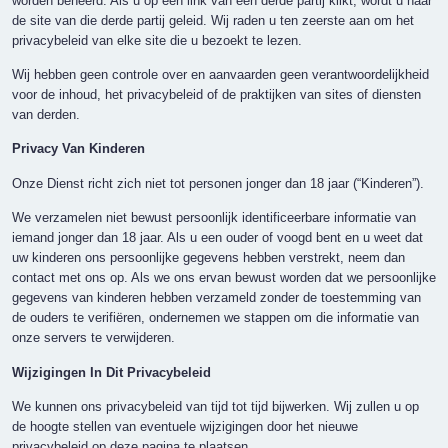
worden beheerd. Als u op een link van een derde partij klikt, wordt u naar
de site van die derde partij geleid. Wij raden u ten zeerste aan om het
privacybeleid van elke site die u bezoekt te lezen.
Wij hebben geen controle over en aanvaarden geen verantwoordelijkheid
voor de inhoud, het privacybeleid of de praktijken van sites of diensten
van derden.
Privacy Van Kinderen
Onze Dienst richt zich niet tot personen jonger dan 18 jaar (“Kinderen”).
We verzamelen niet bewust persoonlijk identificeerbare informatie van
iemand jonger dan 18 jaar. Als u een ouder of voogd bent en u weet dat
uw kinderen ons persoonlijke gegevens hebben verstrekt, neem dan
contact met ons op. Als we ons ervan bewust worden dat we persoonlijke
gegevens van kinderen hebben verzameld zonder de toestemming van
de ouders te verifiëren, ondernemen we stappen om die informatie van
onze servers te verwijderen.
Wijzigingen In Dit Privacybeleid
We kunnen ons privacybeleid van tijd tot tijd bijwerken. Wij zullen u op
de hoogte stellen van eventuele wijzigingen door het nieuwe
privacybeleid op deze pagina te plaatsen.