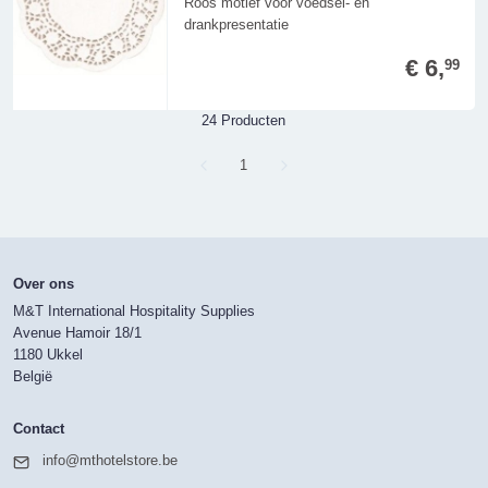
Roos motief voor voedsel- en
drankpresentatie
€ 6,
99
24 Producten
Page
1
Over ons
M&T International Hospitality Supplies
Avenue Hamoir 18/1
1180 Ukkel
België
Contact
info@mthotelstore.be