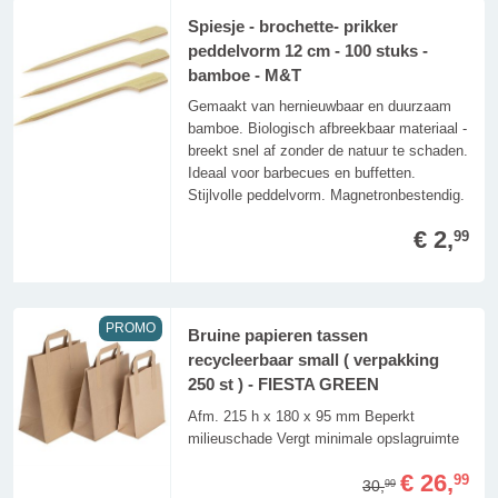
Spiesje - brochette- prikker
peddelvorm 12 cm - 100 stuks -
bamboe - M&T
Gemaakt van hernieuwbaar en duurzaam
bamboe. Biologisch afbreekbaar materiaal -
breekt snel af zonder de natuur te schaden.
Ideaal voor barbecues en buffetten.
Stijlvolle peddelvorm. Magnetronbestendig.
€ 2,
99
PROMO
Bruine papieren tassen
recycleerbaar small ( verpakking
250 st ) - FIESTA GREEN
Afm. 215 h x 180 x 95 mm Beperkt
milieuschade Vergt minimale opslagruimte
€ 26,
99
30,
99