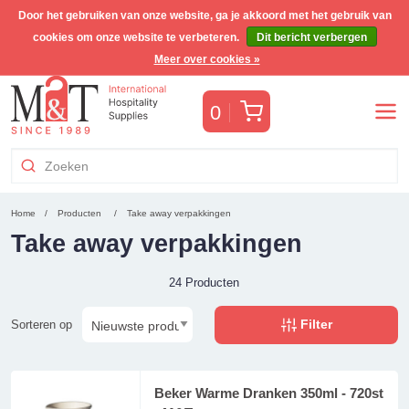
Door het gebruiken van onze website, ga je akkoord met het gebruik van
cookies om onze website te verbeteren.
Dit bericht verbergen
Gratis Benelux verzending voor orders >€255
(incl. BTW)
Meer over cookies »
Winkelwagen
0
Home
Producten
Take away verpakkingen
Take away verpakkingen
24 Producten
Filter
Sorteren op
Beker Warme Dranken 350ml - 720st