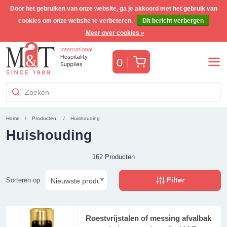
Door het gebruiken van onze website, ga je akkoord met het gebruik van
cookies om onze website te verbeteren.
Dit bericht verbergen
Gratis Benelux verzending voor orders >€255
(incl. BTW)
Meer over cookies »
Winkelwagen
0
Home
Producten
Huishouding
Huishouding
162 Producten
Filter
Sorteren op
Roestvrijstalen of messing afvalbak