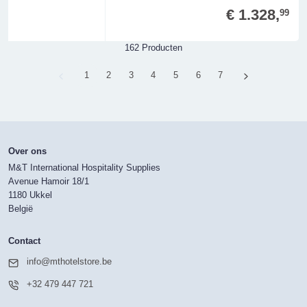
€ 1.328,
99
162 Producten
Page
1
Page
2
Page
3
Page
4
Page
5
Page
6
Page
7
Over ons
M&T International Hospitality Supplies
Avenue Hamoir 18/1
1180 Ukkel
België
Contact
info@mthotelstore.be
+32 479 447 721