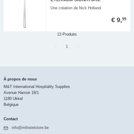
Une création de Nick Holland.
€ 9,
99
13 Produits
Page
1
À propos de nous
M&T International Hospitality Supplies
Avenue Hamoir 18/1
1180 Ukkel
Belgique
Contact
info@mthotelstore.be