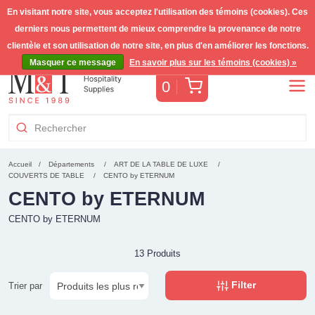
En visitant notre site, vous acceptez l'utilisation des témoins (cookies). Ces
derniers nous permettent de mieux comprendre la provenance de notre
Livraison gratuite >255€
(Benelux)
TVA incl.
clientèle et son utilisation de notre site, en plus d'en améliorer les fonctions.
Masquer ce message
En savoir plus sur les témoins (cookies) »
Panier
0
Accueil
Départements
ART DE LA TABLE DE LUXE
COUVERTS DE TABLE
CENTO by ETERNUM
CENTO by ETERNUM
CENTO by ETERNUM
13 Produits
Filter
Trier par