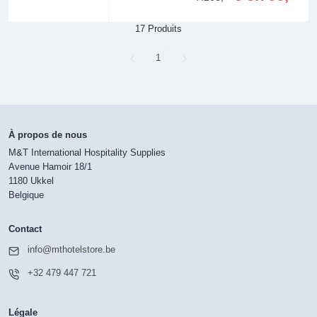
17 Produits
Page
1
À propos de nous
M&T International Hospitality Supplies
Avenue Hamoir 18/1
1180 Ukkel
Belgique
Contact
info@mthotelstore.be
+32 479 447 721
Légale