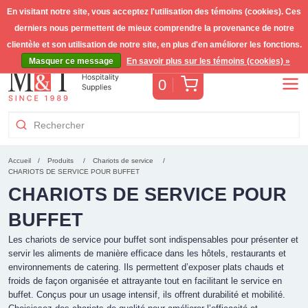
En visitant notre site, vous acceptez l'utilisation des témoins (cookies). Ces
derniers nous permettent de mieux comprendre la provenance de notre
Livraison gratuite >255€
(Benelux)
TVA incl.
clientèle et son utilisation de notre site, en plus d'en améliorer les fonctions.
Masquer ce message
En savoir plus sur les témoins (cookies) »
Panier
0
Accueil
Produits
Chariots de service
CHARIOTS DE SERVICE POUR BUFFET
CHARIOTS DE SERVICE POUR
BUFFET
Les chariots de service pour buffet sont indispensables pour présenter et
servir les aliments de manière efficace dans les hôtels, restaurants et
environnements de catering. Ils permettent d’exposer plats chauds et
froids de façon organisée et attrayante tout en facilitant le service en
buffet. Conçus pour un usage intensif, ils offrent durabilité et mobilité.