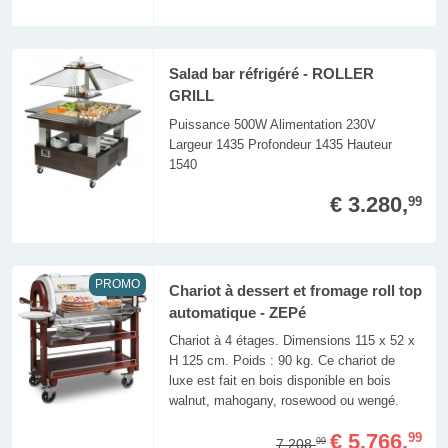
Salad bar réfrigéré - ROLLER
GRILL
Puissance 500W Alimentation 230V
Largeur 1435 Profondeur 1435 Hauteur
1540
€ 3.280,
99
PROMO
Chariot à dessert et fromage roll top
automatique - ZEPé
Chariot à 4 étages. Dimensions 115 x 52 x
H 125 cm. Poids : 90 kg. Ce chariot de
luxe est fait en bois disponible en bois
walnut, mahogany, rosewood ou wengé.
€ 5.766,
99
7.208,
99