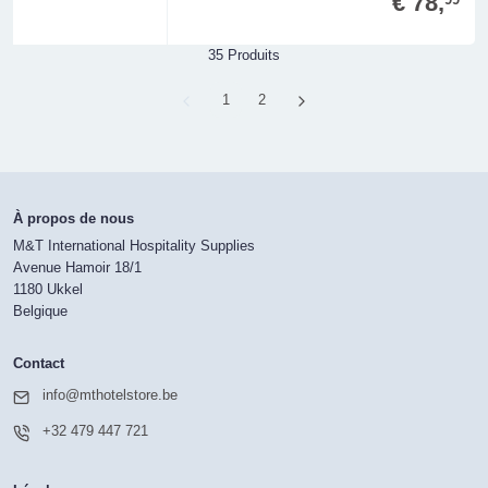
€ 78,
35 Produits
Page
1
Page
2
À propos de nous
M&T International Hospitality Supplies
Avenue Hamoir 18/1
1180 Ukkel
Belgique
Contact
info@mthotelstore.be
+32 479 447 721