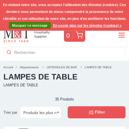
En visitant notre site, vous acceptez l'utilisation des témoins (cookies). Ces
derniers nous permettent de mieux comprendre la provenance de notre
Livraison gratuite >255€
(Benelux)
TVA incl.
clientèle et son utilisation de notre site, en plus d'en améliorer les fonctions.
Masquer ce message
En savoir plus sur les témoins (cookies) »
Panier
0
Accueil
Départements
USTENSILES DE BAR
LAMPES DE TABLE
LAMPES DE TABLE
LAMPES DE TABLE
35 Produits
Filter
Trier par