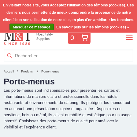
En visitant notre site, vous acceptez l'utilisation des témoins (cookies). Ces
derniers nous permettent de mieux comprendre la provenance de notre
Livraison gratuite >255€
(Benelux)
TVA incl.
clientèle et son utilisation de notre site, en plus d'en améliorer les fonctions.
Masquer ce message
En savoir plus sur les témoins (cookies) »
Panier
0
Accueil
Produits
Porte-menus
Porte-menus
Les porte-menus sont indispensables pour présenter les cartes et
informations de manière claire et professionnelle dans les hôtels,
restaurants et environnements de catering. Ils protègent les menus tout
en assurant une présentation soignée et organisée. Disponibles en
acrylique, bois ou métal, ils allient durabilité et esthétique pour un usage
intensif. Choisissez des porte-menus de qualité pour améliorer la
visibilité et l’expérience client.