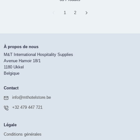
Page
1
Page
2
À propos de nous
M&T International Hospitality Supplies
Avenue Hamoir 18/1
1180 Ukkel
Belgique
Contact
info@mthotelstore.be
+32 479 447 721
Légale
Conditions générales