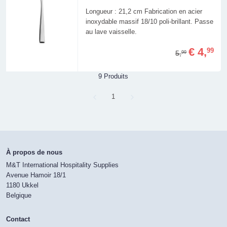
Longueur : 21,2 cm Fabrication en acier
inoxydable massif 18/10 poli-brillant. Passe
au lave vaisselle.
€ 4,
99
5,
99
9 Produits
Page
1
À propos de nous
M&T International Hospitality Supplies
Avenue Hamoir 18/1
1180 Ukkel
Belgique
Contact