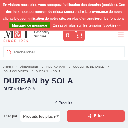
En visitant notre site, vous acceptez l'utilisation des témoins (cookies). Ces
derniers nous permettent de mieux comprendre la provenance de notre
Livraison gratuite >255€
(Benelux)
TVA incl.
clientèle et son utilisation de notre site, en plus d'en améliorer les fonctions.
Masquer ce message
En savoir plus sur les témoins (cookies) »
Panier
0
Accueil
Départements
RESTAURANT
COUVERTS DE TABLE
SOLA COUVERTS
DURBAN by SOLA
DURBAN by SOLA
DURBAN by SOLA
9 Produits
Filter
Trier par