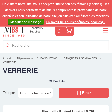
En visitant notre site, vous acceptez l'utilisation des témoins (cookies). Ces
derniers nous permettent de mieux comprendre la provenance de notre
Livraison gratuite >255€
(Benelux)
TVA incl.
clientèle et son utilisation de notre site, en plus d'en améliorer les fonctions.
Masquer ce message
En savoir plus sur les témoins (cookies) »
Panier
0
Accueil
Départements
BANQUETING
BANQUETS & SEMINAIRES
VERRERIE
VERRERIE
379 Produits
Filter
Trier par
Bouteille Ribbed Lucky t 0.75L -