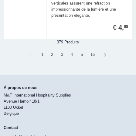
verticales assurent une réfraction
impressionnante de la lumière et une
présentation élégante.
€ 4,
99
379 Produits
Page
1
Page
2
Page
3
Page
4
Page
5
Page
16
À propos de nous
M&T International Hospitality Supplies
Avenue Hamoir 18/1
1180 Ukkel
Belgique
Contact