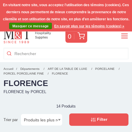
En visitant notre site, vous acceptez l'utilisation des témoins (cookies). Ces
derniers nous permettent de mieux comprendre la provenance de notre
Livraison gratuite >255€
(Benelux)
TVA incl.
clientèle et son utilisation de notre site, en plus d'en améliorer les fonctions.
Masquer ce message
En savoir plus sur les témoins (cookies) »
Panier
0
Accueil
Départements
ART DE LA TABLE DE LUXE
PORCELAINE
PORCEL PORCELAINE FINE
FLORENCE
FLORENCE
FLORENCE by PORCEL
14 Produits
Filter
Trier par