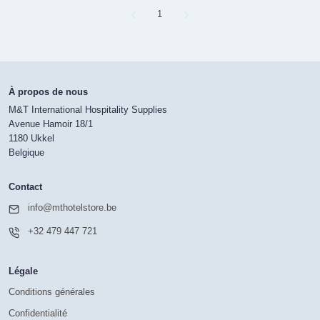
Page
1
À propos de nous
M&T International Hospitality Supplies
Avenue Hamoir 18/1
1180 Ukkel
Belgique
Contact
info@mthotelstore.be
+32 479 447 721
Légale
Conditions générales
Confidentialité