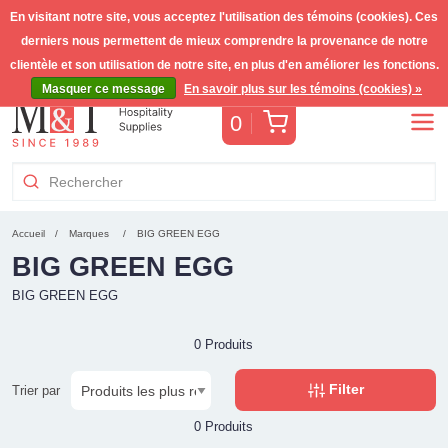
En visitant notre site, vous acceptez l'utilisation des témoins (cookies). Ces
derniers nous permettent de mieux comprendre la provenance de notre
Livraison gratuite >255€
(Benelux)
TVA incl.
clientèle et son utilisation de notre site, en plus d'en améliorer les fonctions.
Masquer ce message
En savoir plus sur les témoins (cookies) »
Panier
0
Accueil
Marques
BIG GREEN EGG
BIG GREEN EGG
BIG GREEN EGG
0 Produits
Filter
Trier par
0 Produits