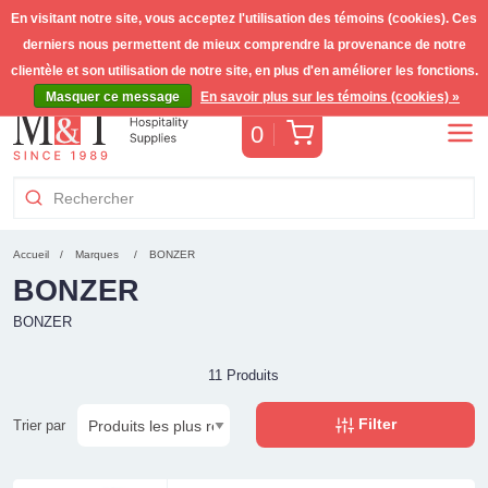
En visitant notre site, vous acceptez l'utilisation des témoins (cookies). Ces
derniers nous permettent de mieux comprendre la provenance de notre
Livraison gratuite >255€
(Benelux)
TVA incl.
clientèle et son utilisation de notre site, en plus d'en améliorer les fonctions.
Masquer ce message
En savoir plus sur les témoins (cookies) »
Panier
0
Accueil
Marques
BONZER
BONZER
BONZER
11 Produits
Filter
Trier par