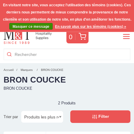
En visitant notre site, vous acceptez l'utilisation des témoins (cookies). Ces
derniers nous permettent de mieux comprendre la provenance de notre
Livraison gratuite >255€
(Benelux)
TVA incl.
clientèle et son utilisation de notre site, en plus d'en améliorer les fonctions.
Masquer ce message
En savoir plus sur les témoins (cookies) »
Panier
0
Accueil
Marques
BRON COUCKE
BRON COUCKE
BRON COUCKE
2 Produits
Filter
Trier par