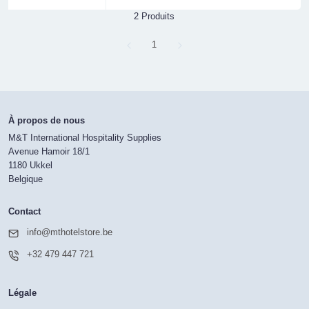
2 Produits
Page
1
À propos de nous
M&T International Hospitality Supplies
Avenue Hamoir 18/1
1180 Ukkel
Belgique
Contact
info@mthotelstore.be
+32 479 447 721
Légale