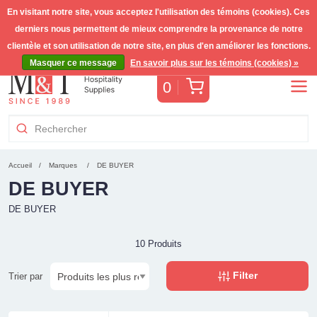
En visitant notre site, vous acceptez l'utilisation des témoins (cookies). Ces
derniers nous permettent de mieux comprendre la provenance de notre
Livraison gratuite >255€
(Benelux)
TVA incl.
clientèle et son utilisation de notre site, en plus d'en améliorer les fonctions.
Masquer ce message
En savoir plus sur les témoins (cookies) »
Panier
0
Accueil
Marques
DE BUYER
DE BUYER
DE BUYER
10 Produits
Filter
Trier par