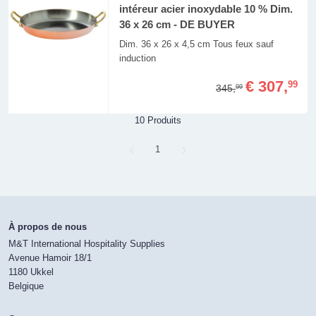
intéreur acier inoxydable 10 % Dim.
36 x 26 cm - DE BUYER
Dim. 36 x 26 x 4,5 cm Tous feux sauf
induction
€ 307,
99
345,
99
10 Produits
Page
1
À propos de nous
M&T International Hospitality Supplies
Avenue Hamoir 18/1
1180 Ukkel
Belgique