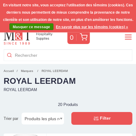
En visitant notre site, vous acceptez l'utilisation des témoins (cookies). Ces
derniers nous permettent de mieux comprendre la provenance de notre
Livraison gratuite >255€
(Benelux)
TVA incl.
clientèle et son utilisation de notre site, en plus d'en améliorer les fonctions.
Masquer ce message
En savoir plus sur les témoins (cookies) »
Panier
0
Accueil
Marques
ROYAL LEERDAM
ROYAL LEERDAM
ROYAL LEERDAM
20 Produits
Filter
Trier par