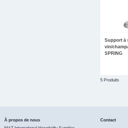
Support à 
vin/champ
SPRING
5 Produits
À propos de nous
Contact
M&T International Hospitality Supplies