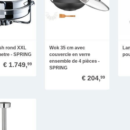
ish rond XXL
Wok 35 cm avec
La
metre - SPRING
couvercle en verre
pou
ensemble de 4 pièces -
€ 1.749,
99
SPRING
€ 204,
99