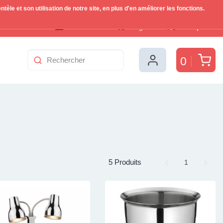
le et son utilisation de notre site, en plus d'en améliorer les fonctions.
Nederlands
English
Français
Pan
0
5 Produits
Page
1