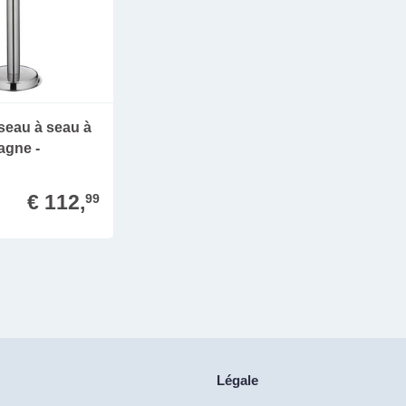
seau à seau à
agne -
€ 112,
99
Légale