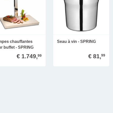
mpes chauffantes
Seau à vin - SPRING
r buffet - SPRING
€ 81,
€ 1.749,
99
99