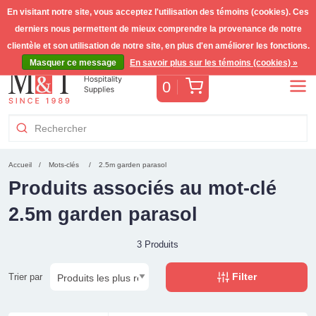
En visitant notre site, vous acceptez l'utilisation des témoins (cookies). Ces
derniers nous permettent de mieux comprendre la provenance de notre
Livraison gratuite >255€
(Benelux)
TVA incl.
clientèle et son utilisation de notre site, en plus d'en améliorer les fonctions.
Masquer ce message
En savoir plus sur les témoins (cookies) »
Panier
0
Accueil
Mots-clés
2.5m garden parasol
Produits associés au mot-clé
2.5m garden parasol
3 Produits
Filter
Trier par