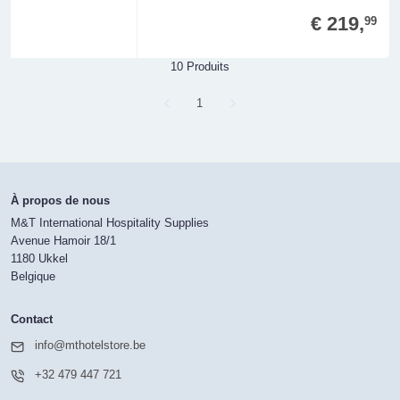
€ 219,
99
10 Produits
Page
1
À propos de nous
M&T International Hospitality Supplies
Avenue Hamoir 18/1
1180 Ukkel
Belgique
Contact
info@mthotelstore.be
+32 479 447 721