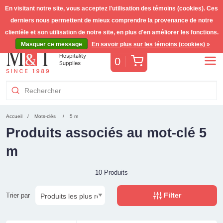
En visitant notre site, vous acceptez l'utilisation des témoins (cookies). Ces
derniers nous permettent de mieux comprendre la provenance de notre
Livraison gratuite >255€
(Benelux)
TVA incl.
clientèle et son utilisation de notre site, en plus d'en améliorer les fonctions.
Masquer ce message
En savoir plus sur les témoins (cookies) »
Panier
0
Accueil
Mots-clés
5 m
Produits associés au mot-clé 5
m
10 Produits
Filter
Trier par