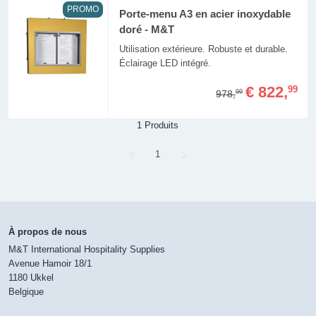
PROMO
Porte-menu A3 en acier inoxydable
doré - M&T
Utilisation extérieure. Robuste et durable.
Éclairage LED intégré.
€ 822,
99
978,
99
1 Produits
Page
1
À propos de nous
M&T International Hospitality Supplies
Avenue Hamoir 18/1
1180 Ukkel
Belgique