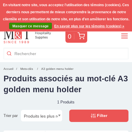
En visitant notre site, vous acceptez l'utilisation des témoins (cookies). Ces
derniers nous permettent de mieux comprendre la provenance de notre
Livraison gratuite >255€
(Benelux)
TVA incl.
clientèle et son utilisation de notre site, en plus d'en améliorer les fonctions.
Masquer ce message
En savoir plus sur les témoins (cookies) »
Panier
0
Accueil
Mots-clés
A3 golden menu holder
Produits associés au mot-clé A3
golden menu holder
1 Produits
Filter
Trier par