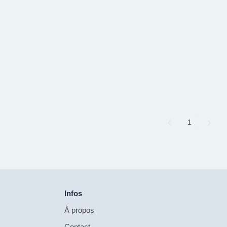
Page
1
Infos
À propos
Contact