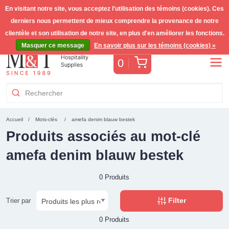
En visitant notre site, vous acceptez l'utilisation des témoins (cookies). Ces
derniers nous permettent de mieux comprendre la provenance de notre
Livraison gratuite >255€
(Benelux)
TVA incl.
clientèle et son utilisation de notre site, en plus d'en améliorer les fonctions.
Masquer ce message
En savoir plus sur les témoins (cookies) »
Panier
0
Accueil
Mots-clés
amefa denim blauw bestek
Produits associés au mot-clé
amefa denim blauw bestek
0 Produits
Filter
Trier par
0 Produits