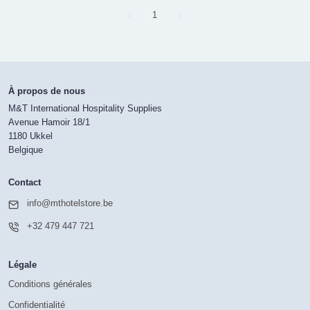
Page
1
À propos de nous
M&T International Hospitality Supplies
Avenue Hamoir 18/1
1180 Ukkel
Belgique
Contact
info@mthotelstore.be
+32 479 447 721
Légale
Conditions générales
Confidentialité