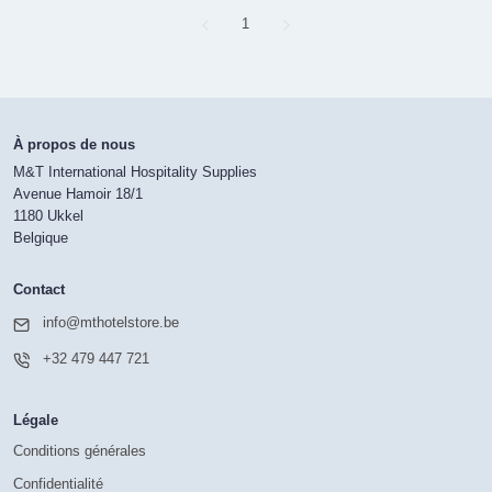
Page
1
À propos de nous
M&T International Hospitality Supplies
Avenue Hamoir 18/1
1180 Ukkel
Belgique
Contact
info@mthotelstore.be
+32 479 447 721
Légale
Conditions générales
Confidentialité