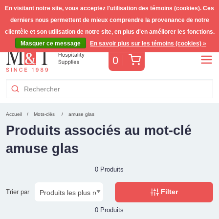
En visitant notre site, vous acceptez l'utilisation des témoins (cookies). Ces
derniers nous permettent de mieux comprendre la provenance de notre
Livraison gratuite >255€
(Benelux)
TVA incl.
clientèle et son utilisation de notre site, en plus d'en améliorer les fonctions.
Masquer ce message
En savoir plus sur les témoins (cookies) »
Panier
0
Accueil
Mots-clés
amuse glas
Produits associés au mot-clé
amuse glas
0 Produits
Filter
Trier par
0 Produits