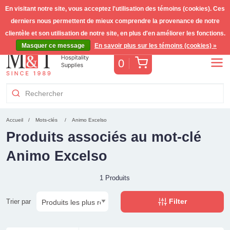
En visitant notre site, vous acceptez l'utilisation des témoins (cookies). Ces
derniers nous permettent de mieux comprendre la provenance de notre
Livraison gratuite >255€
(Benelux)
TVA incl.
clientèle et son utilisation de notre site, en plus d'en améliorer les fonctions.
Masquer ce message
En savoir plus sur les témoins (cookies) »
Panier
0
Accueil
Mots-clés
Animo Excelso
Produits associés au mot-clé
Animo Excelso
1 Produits
Filter
Trier par