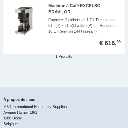
Machine à Café EXCELSO -
BRAVILOR
Capacité: 2 pichets de 1.7 L Dimensions:
61,8(H) x 21,5(L) x 35,5(P) cm Rendement:
18 L/h (environ 144 tasses/h).
€ 616,
99
1 Produits
Page
1
À propos de nous
M&T International Hospitality Supplies
Avenue Hamoir 18/1
1180 Ukkel
Belgique