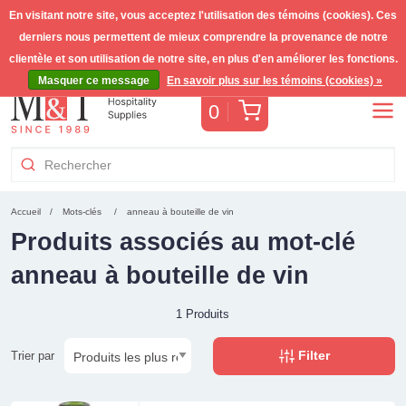
En visitant notre site, vous acceptez l'utilisation des témoins (cookies). Ces
derniers nous permettent de mieux comprendre la provenance de notre
Livraison gratuite >255€
(Benelux)
TVA incl.
clientèle et son utilisation de notre site, en plus d'en améliorer les fonctions.
Masquer ce message
En savoir plus sur les témoins (cookies) »
Panier
0
Accueil
Mots-clés
anneau à bouteille de vin
Produits associés au mot-clé
anneau à bouteille de vin
1 Produits
Filter
Trier par