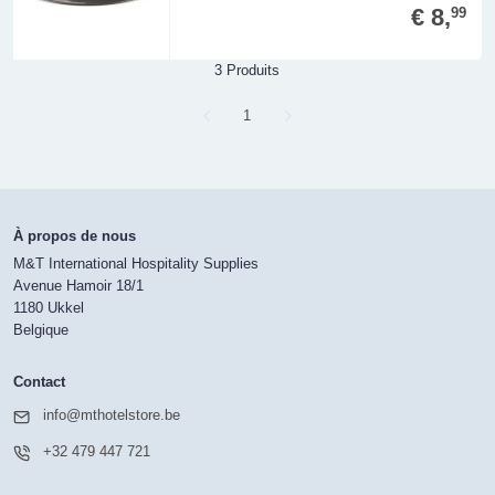
€ 8,
99
3 Produits
Page
1
À propos de nous
M&T International Hospitality Supplies
Avenue Hamoir 18/1
1180 Ukkel
Belgique
Contact
info@mthotelstore.be
+32 479 447 721