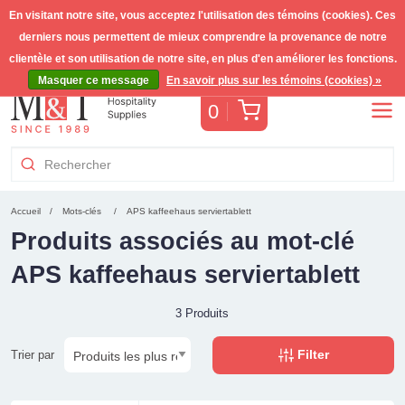
En visitant notre site, vous acceptez l'utilisation des témoins (cookies). Ces
derniers nous permettent de mieux comprendre la provenance de notre
Livraison gratuite >255€
(Benelux)
TVA incl.
clientèle et son utilisation de notre site, en plus d'en améliorer les fonctions.
Masquer ce message
En savoir plus sur les témoins (cookies) »
Panier
0
Accueil
Mots-clés
APS kaffeehaus serviertablett
Produits associés au mot-clé
APS kaffeehaus serviertablett
3 Produits
Filter
Trier par