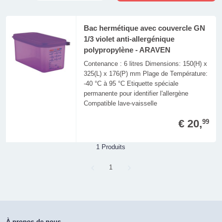
Bac hermétique avec couvercle GN
1/3 violet anti-allergénique
polypropylène - ARAVEN
Contenance : 6 litres Dimensions: 150(H) x
325(L) x 176(P) mm Plage de Température:
-40 °C à 95 °C Etiquette spéciale
permanente pour identifier l'allergène
Compatible lave-vaisselle
€ 20,
99
1 Produits
Page
1
À propos de nous