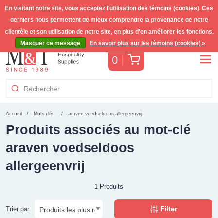
En visitant notre site, vous acceptez l'utilisation des témoins (cookies). Ces
derniers nous permettent de mieux comprendre la provenance de notre
Livraison gratuite >255€
(Benelux)
TVA incl.
clientèle et son utilisation de notre site, en plus d'en améliorer les fonctions.
Masquer ce message
En savoir plus sur les témoins (cookies) »
Panier
0
Accueil
Mots-clés
araven voedseldoos allergeenvrij
Produits associés au mot-clé
araven voedseldoos
allergeenvrij
1 Produits
Filter
Trier par