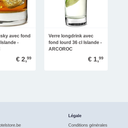
isky avec fond
Verre longdrink avec
 Islande -
fond lourd 36 cl Islande -
C
ARCOROC
€ 2,
€ 1,
99
99
Légale
telstore.be
Conditions générales