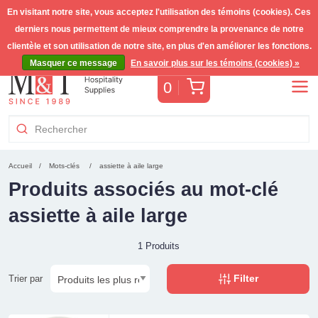
En visitant notre site, vous acceptez l'utilisation des témoins (cookies). Ces
derniers nous permettent de mieux comprendre la provenance de notre
Livraison gratuite >255€
(Benelux)
TVA incl.
clientèle et son utilisation de notre site, en plus d'en améliorer les fonctions.
Masquer ce message
En savoir plus sur les témoins (cookies) »
Panier
0
Accueil
Mots-clés
assiette à aile large
Produits associés au mot-clé
assiette à aile large
1 Produits
Filter
Trier par