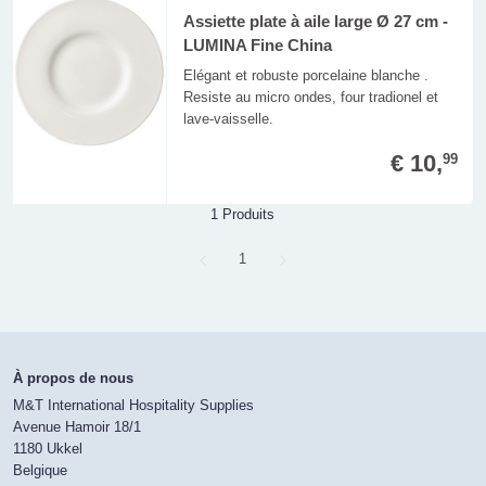
Assiette plate à aile large Ø 27 cm -
LUMINA Fine China
Elégant et robuste porcelaine blanche .
Resiste au micro ondes, four tradionel et
lave-vaisselle.
€ 10,
99
1 Produits
Page
1
À propos de nous
M&T International Hospitality Supplies
Avenue Hamoir 18/1
1180 Ukkel
Belgique