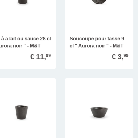
 à a lait ou sauce 28 cl
Soucoupe pour tasse 9
urora noir " - M&T
cl " Aurora noir " - M&T
€ 11,
€ 3,
99
99