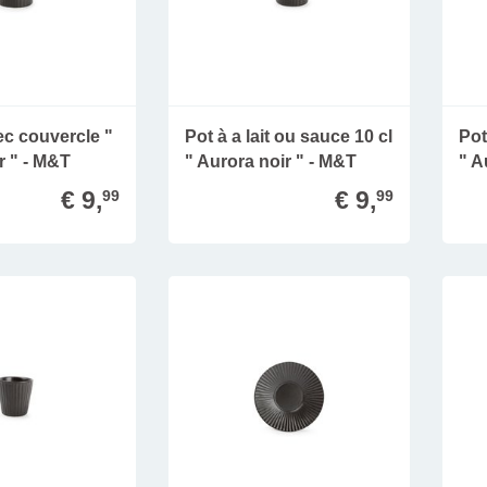
ec couvercle "
Pot à a lait ou sauce 10 cl
Pot
r " - M&T
" Aurora noir " - M&T
" A
€ 9,
€ 9,
99
99