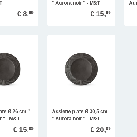
&T
" Aurora noir " - M&T
Aur
€ 8,
€ 15,
99
99
late Ø 26 cm "
Assiette plate Ø 30,5 cm
r " - M&T
" Aurora noir " - M&T
€ 15,
€ 20,
99
99