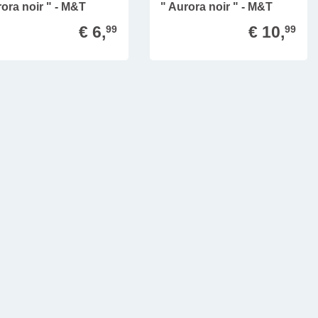
ora noir " - M&T
" Aurora noir " - M&T
€ 6,
€ 10,
99
99