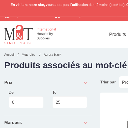
En visitant notre site, vous acceptez l'utilisation des témoins (cookies)
Expédition mondiale
Livraison gratuite >255€
(Benelu
TVA incl.
Produits
Accueil
Mots-clés
Aurora black
Produits associés au mot-clé
Trier par
Prix
De
To
Marques