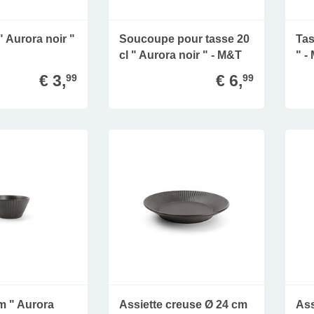
" Aurora noir "
Soucoupe pour tasse 20
Tas
cl " Aurora noir " - M&T
" -
€ 3,
€ 6,
99
99
m " Aurora
Assiette creuse Ø 24 cm
Ass