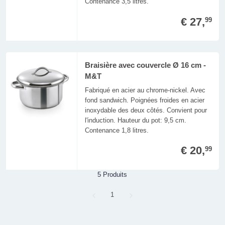
Contenance 3,5 litres.
€ 27,
99
Braisière avec couvercle Ø 16 cm -
M&T
Fabriqué en acier au chrome-nickel. Avec
fond sandwich. Poignées froides en acier
inoxydable des deux côtés. Convient pour
l'induction. Hauteur du pot: 9,5 cm.
Contenance 1,8 litres.
€ 20,
99
5 Produits
Page
1