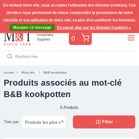
En visitant notre site, vous acceptez l'utilisation des témoins (cookies). Ces
derniers nous permettent de mieux comprendre la provenance de notre
Livraison gratuite >255€
(Benelux)
TVA incl.
clientèle et son utilisation de notre site, en plus d'en améliorer les fonctions.
Masquer ce message
En savoir plus sur les témoins (cookies) »
Panier
0
Accueil
Mots-clés
B&B kookpotten
Produits associés au mot-clé
B&B kookpotten
5 Produits
Filter
Trier par