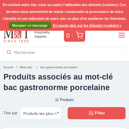
En visitant notre site, vous acceptez l'utilisation des témoins (cookies). Ces
derniers nous permettent de mieux comprendre la provenance de notre
Livraison gratuite >255€
(Benelux)
TVA incl.
clientèle et son utilisation de notre site, en plus d'en améliorer les fonctions.
Masquer ce message
En savoir plus sur les témoins (cookies) »
Panier
0
Accueil
Mots-clés
bac gastronorme porcelaine
Produits associés au mot-clé
bac gastronorme porcelaine
11 Produits
Filter
Trier par