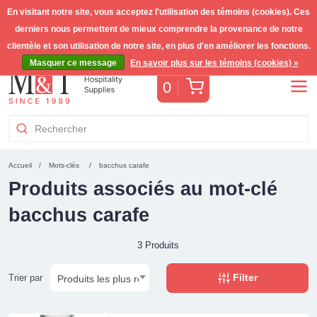
En visitant notre site, vous acceptez l'utilisation des témoins (cookies). Ces
derniers nous permettent de mieux comprendre la provenance de notre
Livraison gratuite >255€
(Benelux)
TVA incl.
clientèle et son utilisation de notre site, en plus d'en améliorer les fonctions.
Masquer ce message
En savoir plus sur les témoins (cookies) »
Panier
0
Accueil
Mots-clés
bacchus carafe
Produits associés au mot-clé
bacchus carafe
3 Produits
Filter
Trier par