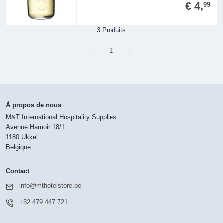
€ 4,
99
3 Produits
Page
1
À propos de nous
M&T International Hospitality Supplies
Avenue Hamoir 18/1
1180 Ukkel
Belgique
Contact
info@mthotelstore.be
+32 479 447 721