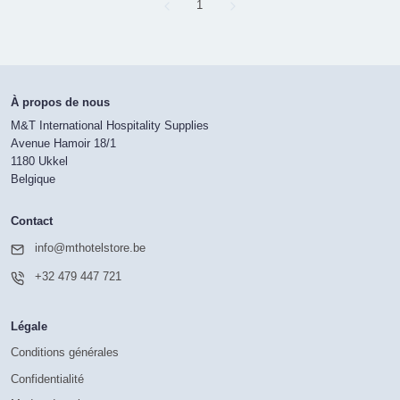
Page
1
À propos de nous
M&T International Hospitality Supplies
Avenue Hamoir 18/1
1180 Ukkel
Belgique
Contact
info@mthotelstore.be
+32 479 447 721
Légale
Conditions générales
Confidentialité