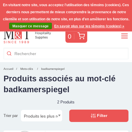
En visitant notre site, vous acceptez l'utilisation des témoins (cookies). Ces
derniers nous permettent de mieux comprendre la provenance de notre
Livraison gratuite >255€
(Benelux)
TVA incl.
clientèle et son utilisation de notre site, en plus d'en améliorer les fonctions.
Masquer ce message
En savoir plus sur les témoins (cookies) »
Panier
0
Accueil
Mots-clés
badkamerspiegel
Produits associés au mot-clé
badkamerspiegel
2 Produits
Filter
Trier par