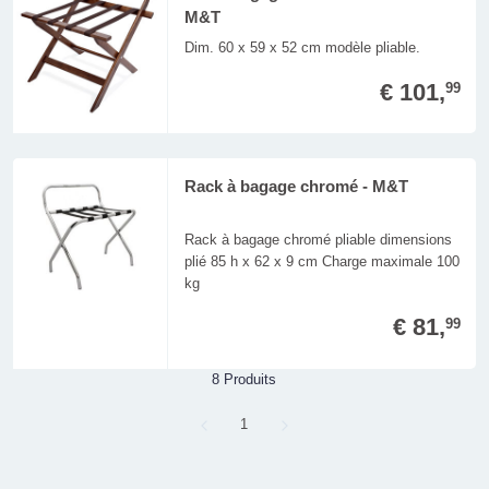
M&T
Dim. 60 x 59 x 52 cm modèle pliable.
€ 101,
99
Rack à bagage chromé - M&T
Rack à bagage chromé pliable dimensions
plié 85 h x 62 x 9 cm Charge maximale 100
kg
€ 81,
99
8 Produits
Page
1