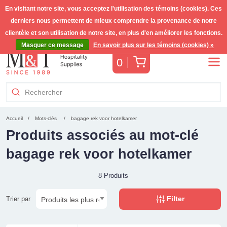
En visitant notre site, vous acceptez l'utilisation des témoins (cookies). Ces
derniers nous permettent de mieux comprendre la provenance de notre
Livraison gratuite >255€
(Benelux)
TVA incl.
clientèle et son utilisation de notre site, en plus d'en améliorer les fonctions.
Masquer ce message
En savoir plus sur les témoins (cookies) »
Panier
0
Accueil
Mots-clés
bagage rek voor hotelkamer
Produits associés au mot-clé
bagage rek voor hotelkamer
8 Produits
Filter
Trier par