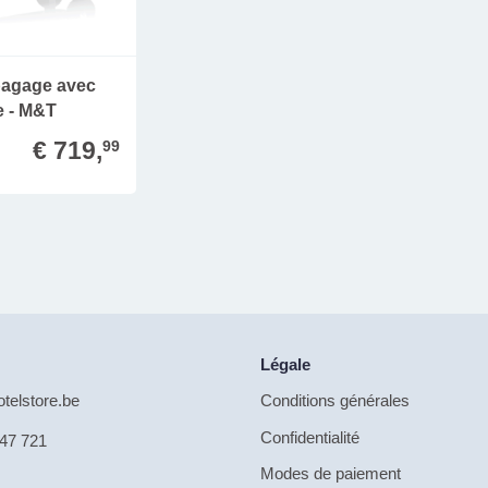
bagage avec
e - M&T
€ 719,
99
Légale
telstore.be
Conditions générales
Confidentialité
47 721
Modes de paiement