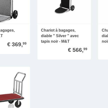
bagages,
Chariot à bagages,
Cha
&T
diable " Silver " avec
dia
tapis noir - M&T
noi
€ 369,
99
€ 566,
99