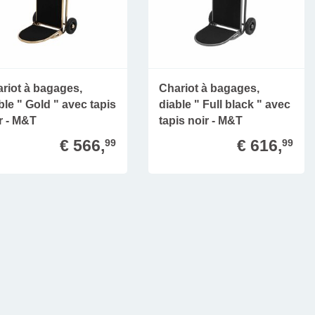
riot à bagages,
Chariot à bagages,
ble " Gold " avec tapis
diable " Full black " avec
r - M&T
tapis noir - M&T
€ 566,
€ 616,
99
99