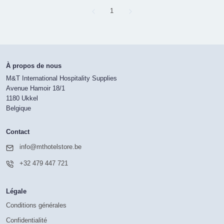
Page
1
À propos de nous
M&T International Hospitality Supplies
Avenue Hamoir 18/1
1180 Ukkel
Belgique
Contact
info@mthotelstore.be
+32 479 447 721
Légale
Conditions générales
Confidentialité