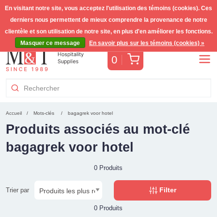
En visitant notre site, vous acceptez l'utilisation des témoins (cookies). Ces
derniers nous permettent de mieux comprendre la provenance de notre
Livraison gratuite >255€
(Benelux)
TVA incl.
clientèle et son utilisation de notre site, en plus d'en améliorer les fonctions.
Masquer ce message
En savoir plus sur les témoins (cookies) »
Panier
0
Accueil
Mots-clés
bagagrek voor hotel
Produits associés au mot-clé
bagagrek voor hotel
0 Produits
Filter
Trier par
0 Produits