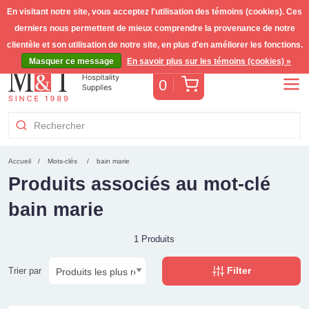
En visitant notre site, vous acceptez l'utilisation des témoins (cookies). Ces
derniers nous permettent de mieux comprendre la provenance de notre
Livraison gratuite >255€
(Benelux)
TVA incl.
clientèle et son utilisation de notre site, en plus d'en améliorer les fonctions.
Masquer ce message
En savoir plus sur les témoins (cookies) »
Panier
0
Accueil
Mots-clés
bain marie
Produits associés au mot-clé
bain marie
1 Produits
Filter
Trier par