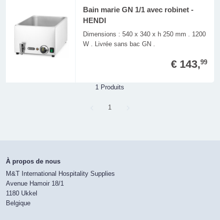
Bain marie GN 1/1 avec robinet -
HENDI
Dimensions : 540 x 340 x h 250 mm . 1200
W . Livrée sans bac GN .
€ 143,
99
1 Produits
Page
1
À propos de nous
M&T International Hospitality Supplies
Avenue Hamoir 18/1
1180 Ukkel
Belgique