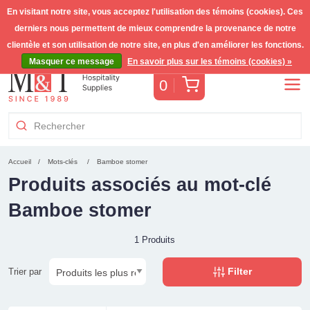
En visitant notre site, vous acceptez l'utilisation des témoins (cookies). Ces
derniers nous permettent de mieux comprendre la provenance de notre
Livraison gratuite >255€
(Benelux)
TVA incl.
clientèle et son utilisation de notre site, en plus d'en améliorer les fonctions.
Masquer ce message
En savoir plus sur les témoins (cookies) »
Panier
0
Accueil
Mots-clés
Bamboe stomer
Produits associés au mot-clé
Bamboe stomer
1 Produits
Filter
Trier par