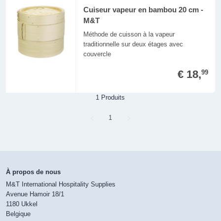
Cuiseur vapeur en bambou 20 cm -
M&T
Méthode de cuisson à la vapeur
traditionnelle sur deux étages avec
couvercle
€ 18,
99
1 Produits
Page
1
À propos de nous
M&T International Hospitality Supplies
Avenue Hamoir 18/1
1180 Ukkel
Belgique