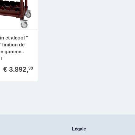
in et alcool "
" finition de
de gamme -
T
€ 3.892,
99
Légale