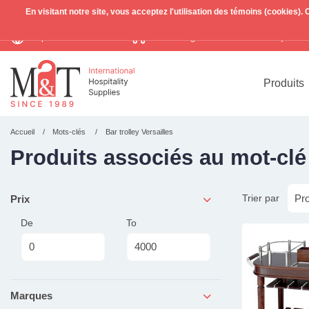
En visitant notre site, vous acceptez l'utilisation des témoins (cookies)
Expédition mondiale
Livraison gratuite >255€
(Benelu
TVA incl.
Produits
Accueil
Mots-clés
Bar trolley Versailles
Produits associés au mot-clé 
Trier par
Prix
De
To
Marques