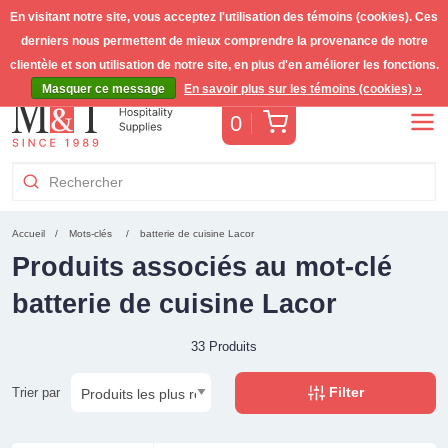
En visitant notre site, vous acceptez l'utilisation des témoins (cookies). Ces
derniers nous permettent de mieux comprendre la provenance de notre
Livraison gratuite >255€
(Benelux)
TVA incl.
clientèle et son utilisation de notre site, en plus d'en améliorer les fonctions.
Masquer ce message
En savoir plus sur les témoins (cookies) »
Panier
0
Accueil
Mots-clés
batterie de cuisine Lacor
Produits associés au mot-clé
batterie de cuisine Lacor
33 Produits
Filter
Trier par