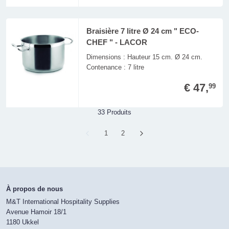
Braisière 7 litre Ø 24 cm " ECO-
CHEF " - LACOR
Dimensions : Hauteur 15 cm. Ø 24 cm.
Contenance : 7 litre
€ 47,
99
33 Produits
Page
1
Page
2
À propos de nous
M&T International Hospitality Supplies
Avenue Hamoir 18/1
1180 Ukkel