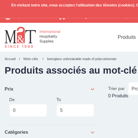
En visitant notre site, vous acceptez l'utilisation des témoins (cookies)
Expédition mondiale
Livraison gratuite >255€
(Benelu
TVA incl.
Produits
Accueil
Mots-clés
beerglass unbreakable made of polycarbonate
Produits associés au mot-cl
Trier par
Prix
0 Produits
De
To
Catégories