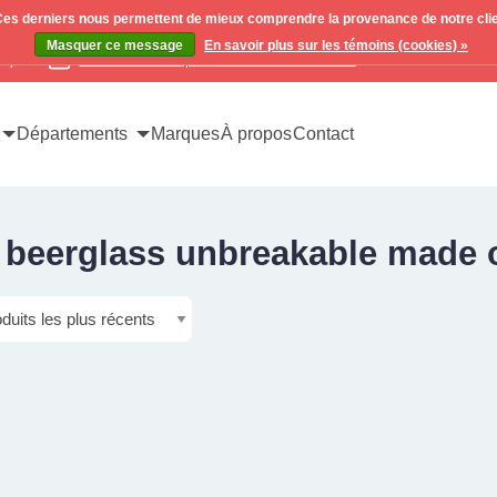
. Ces derniers nous permettent de mieux comprendre la provenance de notre clientè
Masquer ce message
En savoir plus sur les témoins (cookies) »
x)
Contactez-nous pour toutes vos demandes
Départements
Marques
À propos
Contact
é beerglass unbreakable made 