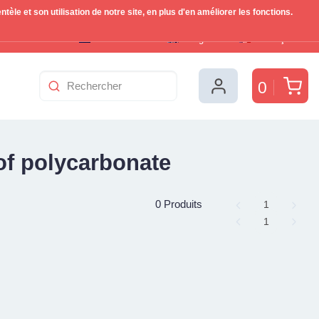
le et son utilisation de notre site, en plus d'en améliorer les fonctions.
Nederlands
English
Français
Pan
0
of polycarbonate
0 Produits
Page
1
Page
1