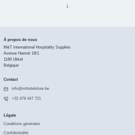
Page
1
À propos de nous
M&T International Hospitality Supplies
Avenue Hamoir 18/1
1180 Ukkel
Belgique
Contact
info@mthotelstore.be
+32 479 447 721
Légale
Conditions générales
Confidentialité