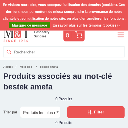
En visitant notre site, vous acceptez l'utilisation des témoins (cookies). Ces
derniers nous permettent de mieux comprendre la provenance de notre
Livraison gratuite >255€
(Benelux)
TVA incl.
clientèle et son utilisation de notre site, en plus d'en améliorer les fonctions.
Masquer ce message
En savoir plus sur les témoins (cookies) »
Panier
0
Accueil
Mots-clés
bestek amefa
Produits associés au mot-clé
bestek amefa
0 Produits
Filter
Trier par
0 Produits