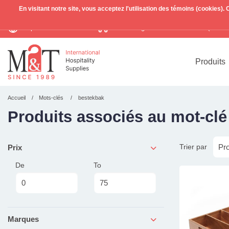
En visitant notre site, vous acceptez l'utilisation des témoins (cookies)
Expédition mondiale
Livraison gratuite >255€
(Benelu
TVA incl.
Produits
Accueil
Mots-clés
bestekbak
Produits associés au mot-cl
Trier par
Prix
De
To
Marques