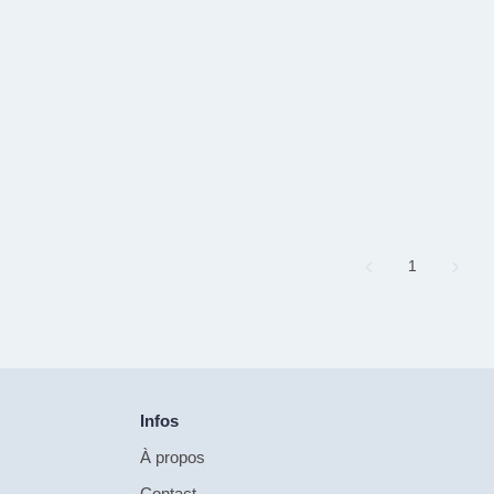
Page
1
Infos
À propos
Contact