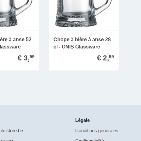
ère à anse 52
Chope à bière à anse 28
Glassware
cl - ONIS Glassware
€ 3,
€ 2,
99
99
Légale
telstore.be
Conditions générales
Confidentialité