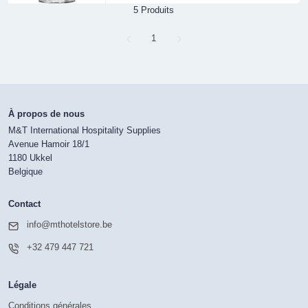
5 Produits
Page
1
À propos de nous
M&T International Hospitality Supplies
Avenue Hamoir 18/1
1180 Ukkel
Belgique
Contact
info@mthotelstore.be
+32 479 447 721
Légale
Conditions générales