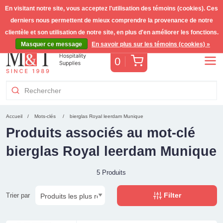
En visitant notre site, vous acceptez l'utilisation des témoins (cookies). Ces
derniers nous permettent de mieux comprendre la provenance de notre
Livraison gratuite >255€
(Benelux)
TVA incl.
clientèle et son utilisation de notre site, en plus d'en améliorer les fonctions.
Masquer ce message
En savoir plus sur les témoins (cookies) »
Panier
0
Accueil
Mots-clés
bierglas Royal leerdam Munique
Produits associés au mot-clé
bierglas Royal leerdam Munique
5 Produits
Filter
Trier par