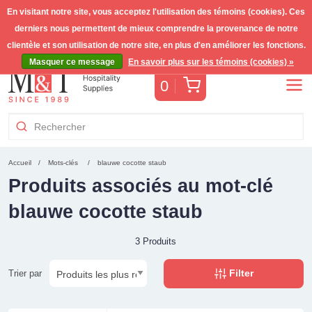
En visitant notre site, vous acceptez l'utilisation des témoins (cookies). Ces
derniers nous permettent de mieux comprendre la provenance de notre
Livraison gratuite >255€
(Benelux)
TVA incl.
clientèle et son utilisation de notre site, en plus d'en améliorer les fonctions.
Masquer ce message
En savoir plus sur les témoins (cookies) »
Panier
0
Accueil
Mots-clés
blauwe cocotte staub
Produits associés au mot-clé
blauwe cocotte staub
3 Produits
Filter
Trier par