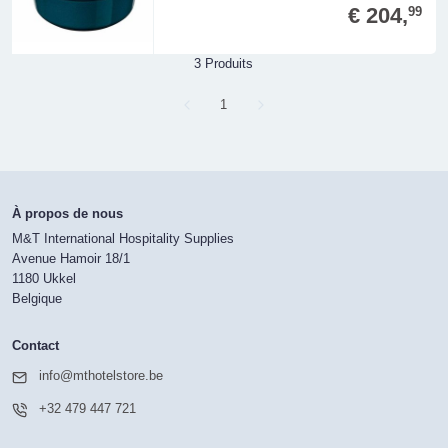
€ 204,
99
3 Produits
Page
1
À propos de nous
M&T International Hospitality Supplies
Avenue Hamoir 18/1
1180 Ukkel
Belgique
Contact
info@mthotelstore.be
+32 479 447 721