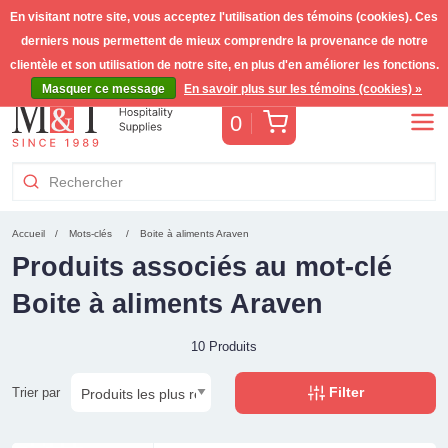
En visitant notre site, vous acceptez l'utilisation des témoins (cookies). Ces
derniers nous permettent de mieux comprendre la provenance de notre
Livraison gratuite >255€
(Benelux)
TVA incl.
clientèle et son utilisation de notre site, en plus d'en améliorer les fonctions.
Masquer ce message
En savoir plus sur les témoins (cookies) »
Panier
0
Accueil
Mots-clés
Boite à aliments Araven
Produits associés au mot-clé
Boite à aliments Araven
10 Produits
Filter
Trier par