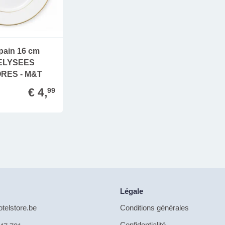
 pain 16 cm
ELYSEES
ORES - M&T
€ 4,
99
Légale
telstore.be
Conditions générales
Confidentialité