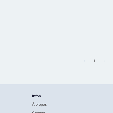
Page
1
Infos
À propos
Contact