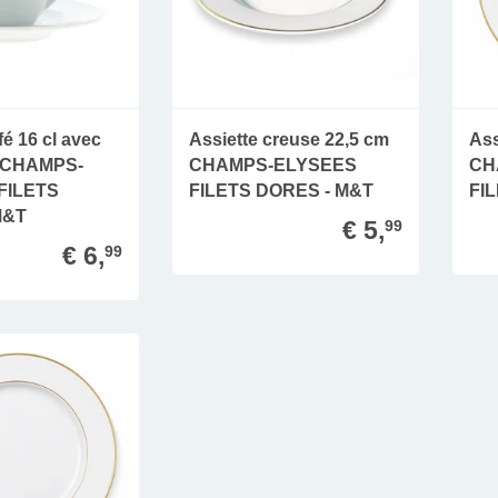
fé 16 cl avec
Assiette creuse 22,5 cm
Ass
 CHAMPS-
CHAMPS-ELYSEES
CH
FILETS
FILETS DORES - M&T
FI
M&T
€ 5,
99
€ 6,
99