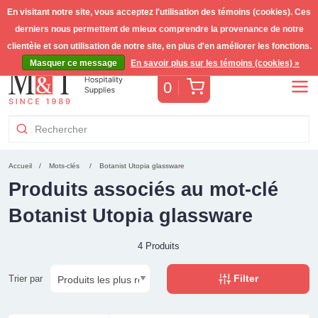
En visitant notre site, vous acceptez l'utilisation des témoins (cookies). Ces
derniers nous permettent de mieux comprendre la provenance de notre
Livraison gratuite >255€
(Benelux)
TVA incl.
clientèle et son utilisation de notre site, en plus d'en améliorer les fonctions.
Masquer ce message
En savoir plus sur les témoins (cookies) »
Panier
0
Accueil
Mots-clés
Botanist Utopia glassware
Produits associés au mot-clé
Botanist Utopia glassware
4 Produits
Filter
Trier par