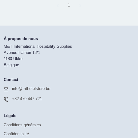
Page
1
À propos de nous
M&T International Hospitality Supplies
Avenue Hamoir 18/1
1180 Ukkel
Belgique
Contact
info@mthotelstore.be
+32 479 447 721
Légale
Conditions générales
Confidentialité