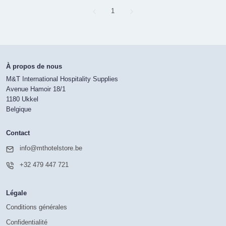
Page
1
À propos de nous
M&T International Hospitality Supplies
Avenue Hamoir 18/1
1180 Ukkel
Belgique
Contact
info@mthotelstore.be
+32 479 447 721
Légale
Conditions générales
Confidentialité