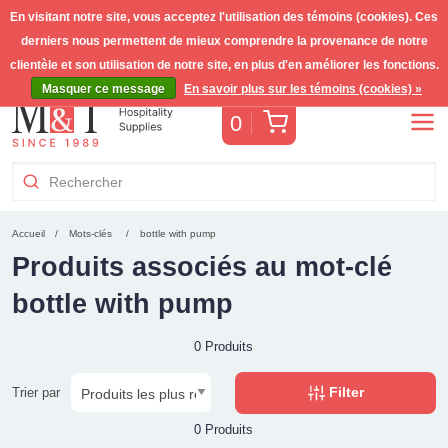
En visitant notre site, vous acceptez l'utilisation des témoins (cookies). Ces
derniers nous permettent de mieux comprendre la provenance de notre
Livraison gratuite >255€
(Benelux)
TVA incl.
clientèle et son utilisation de notre site, en plus d'en améliorer les fonctions.
Masquer ce message
En savoir plus sur les témoins (cookies) »
Panier
0
Accueil
Mots-clés
bottle with pump
Produits associés au mot-clé
bottle with pump
0 Produits
Filter
Trier par
0 Produits